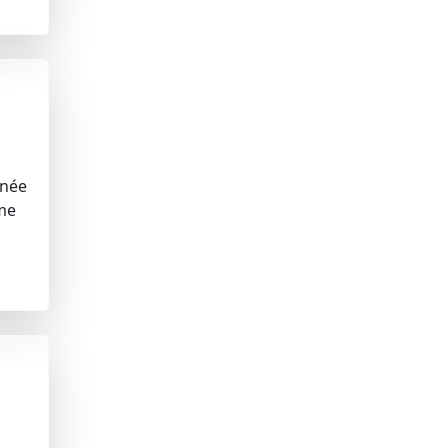
nnée
me