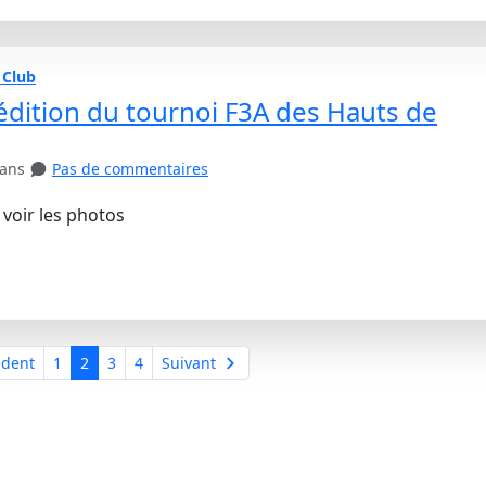
 Club
édition du tournoi F3A des Hauts de
 ans
Pas de commentaires
 voir les photos
dent
1
2
3
4
Suivant