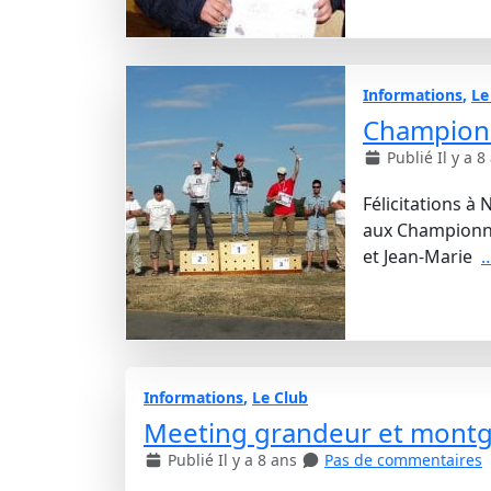
Informations
,
Le
Championn
Publié Il y a 8
Félicitations à 
aux Championna
et Jean-Marie
…
Informations
,
Le Club
Meeting grandeur et montg
Publié Il y a 8 ans
Pas de commentaires