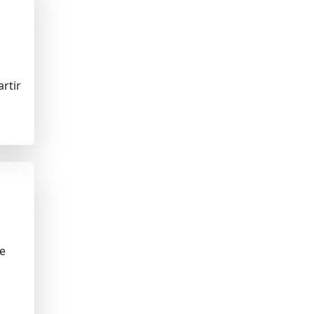
artir
de