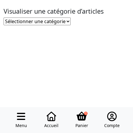
Visualiser une catégorie d’articles
Visualiser
une
catégorie
d’articles
0
Menu
Accueil
Panier
Compte