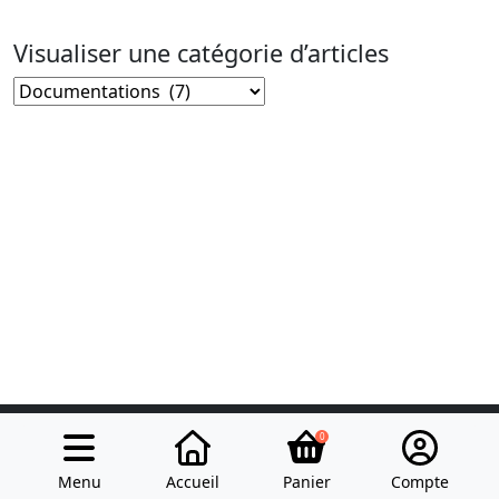
Visualiser une catégorie d’articles
Visualiser
une
catégorie
d’articles
0
Modes de paiement
Réseaux sociaux
Menu
Accueil
Panier
Compte